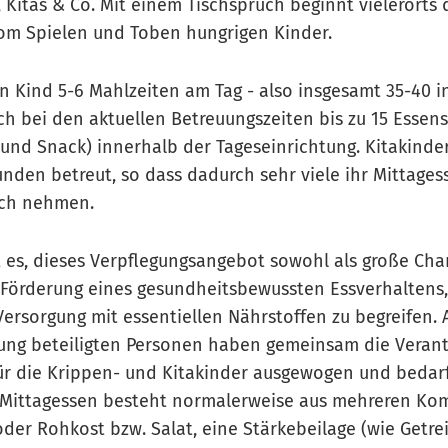
Kitas & Co. Mit einem Tischspruch beginnt vielerort
om Spielen und Toben hungrigen Kinder.
ein Kind 5-6 Mahlzeiten am Tag - also insgesamt 35-40 
ch bei den aktuellen Betreuungszeiten bis zu 15 Essen
g und Snack) innerhalb der Tageseinrichtung. Kitakinde
unden betreut, so dass dadurch sehr viele ihr Mittage
ich nehmen.
t es, dieses Verpflegungsangebot sowohl als große Ch
 Förderung eines gesundheitsbewussten Essverhaltens, 
Versorgung mit essentiellen Nährstoffen zu begreifen. 
ung beteiligten Personen haben gemeinsam die Veran
r die Krippen- und Kitakinder ausgewogen und bedar
s Mittagessen besteht normalerweise aus mehreren K
der Rohkost bzw. Salat, eine Stärkebeilage (wie Getre