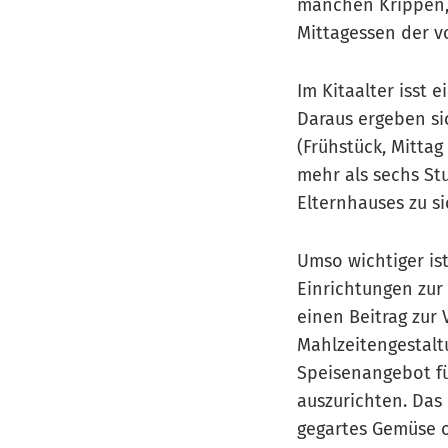
manchen Krippen, 
Mittagessen der v
Im Kitaalter isst 
Daraus ergeben si
(Frühstück, Mitta
mehr als sechs St
Elternhauses zu s
Umso wichtiger is
Einrichtungen zur
einen Beitrag zur 
Mahlzeitengestalt
Speisenangebot fü
auszurichten. Da
gegartes Gemüse o