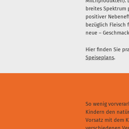
Milchprodukten). D
breites Spektrum p
positiver Nebenef
bezüglich Fleisch
neue – Geschmack
Hier finden Sie p
Speiseplans
.
So wenig vorverarb
Kindern den natür
Vorsatz mit dem K
verschiedenen Ver