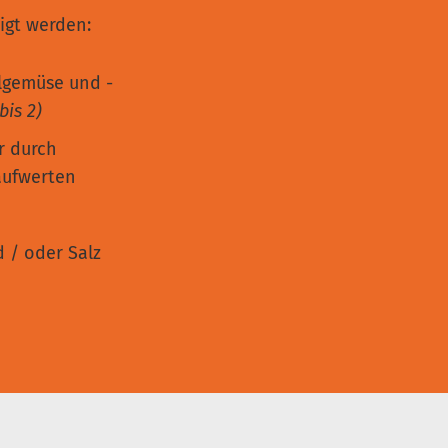
igt werden:
hlgemüse und -
bis 2)
r durch
aufwerten
d / oder Salz