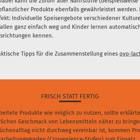
abei kann die Zufuhr aller Nährstoffe (beispielsweise
flanzlicher Produkte ebenfalls gewährleistet werden. 
fekt: Individuelle Speisengebote verschiedener Kultur
 fallen ganz einfach weg und Kinder lernen automatisch
srichtungen kennen.
raktische Tipps für die Zusammenstellung eines
ovo-lac
FRISCH STATT FERTIG
eitete Produkte wie möglich zu nutzen, sollte erklärte
lichen Geschmack von Lebensmitteln näher zu bringen
üchenalltag nicht durchweg vereinbar ist, kommen Pr
arbeitungsgraden (
Convenience-Stufen
) zum Einsatz.