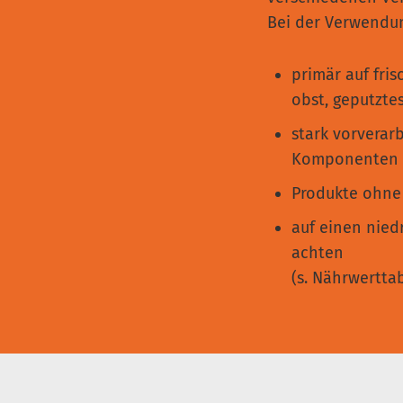
Bei der Verwendun
primär auf fris
obst, geputzte
stark vorverar
Komponenten m
Produkte ohne 
auf einen niedr
achten
(s. Nährwertta