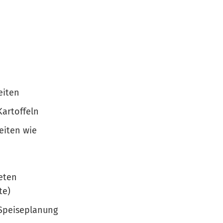
eiten
artoffeln
eiten wie
teten
te)
Speiseplanung