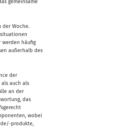
s das gemeinsame
in der Woche.
ssituationen
r werden häufig
ssen außerhalb des
ance der
als auch als
Alle an der
twortung, das
fsgerecht
omponenten, wobei
ide/-produkte,