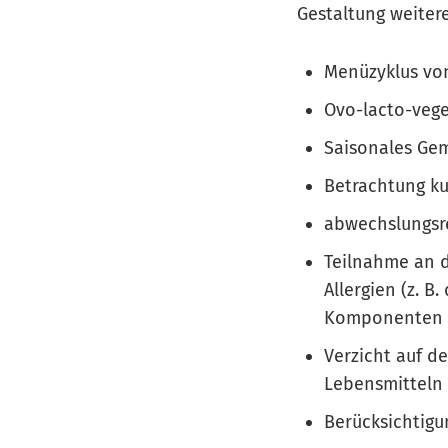
Gestaltung weitere
Menüzyklus vo
Ovo-lacto-vege
Saisonales Ge
Betrachtung ku
abwechslungsre
Teilnahme an d
Allergien (z. B
Komponenten o
Verzicht auf d
Lebensmitteln 
Berücksichtig