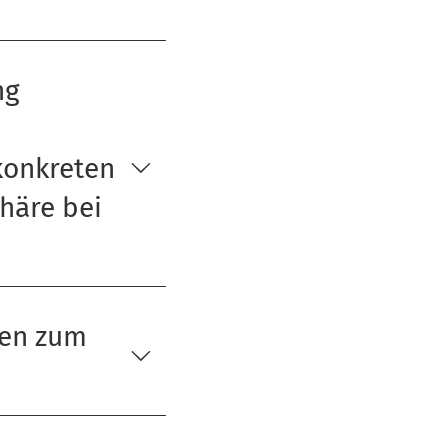
ng
konkreten
häre bei
gen zum