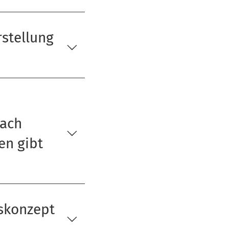
rstellung
nach
en gibt
gskonzept