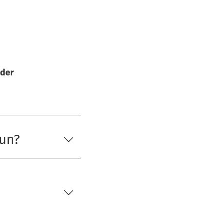
 der
tun?