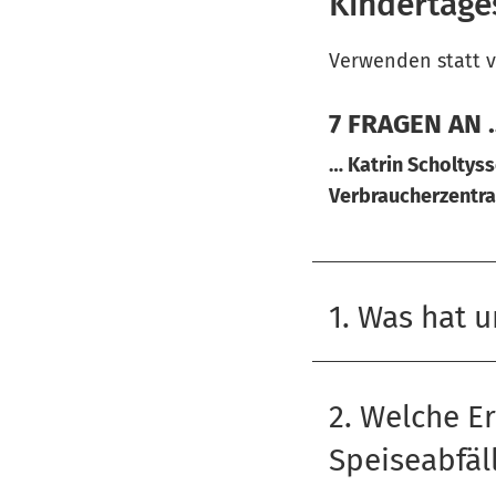
Kindertage
Verwenden statt 
7 FRAGEN AN 
… Katrin Scholtys
Verbraucherzentr
1. Was hat 
2. Welche E
Speiseabfäll