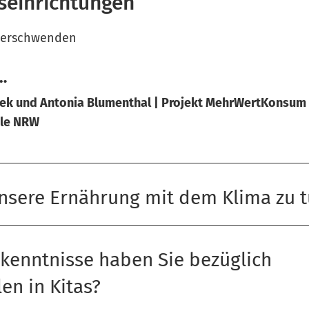
seinrichtungen
verschwenden
…
sek und Antonia Blumenthal | Projekt MehrWertKonsum
ale NRW
unsere Ernährung mit dem Klima zu 
rkenntnisse haben Sie bezüglich
en in Kitas?