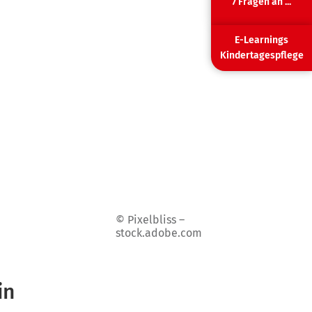
7 Fragen an ...
E-Learnings
Kindertagespflege
© Pixelbliss –
stock.adobe.com
in